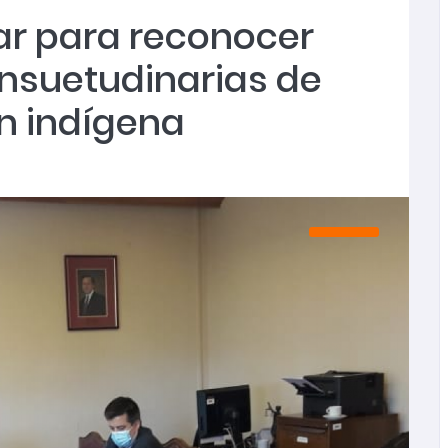
ar para reconocer
rograma Mujer y Participación Política y Social
onsuetudinarias de
n indígena
r femicidio frustrado en Ninhue
s mayores en toda la región
s mayores en toda la región
ibieron atención del SernamEG durante 2025