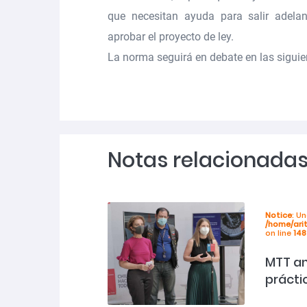
que necesitan ayuda para salir adelant
aprobar el proyecto de ley.
La norma seguirá en debate en las siguie
Notas relacionada
Notice
: U
/home/ari
on line
148
MTT a
prácti