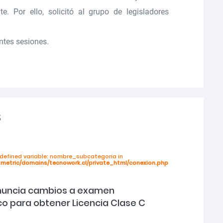
e. Por ello, solicitó al grupo de legisladores
ntes sesiones.
s
ndefined variable: nombre_subcategoria in
tmetric/domains/tecnowork.cl/private_html/conexion.php
nuncia cambios a examen
co para obtener Licencia Clase C