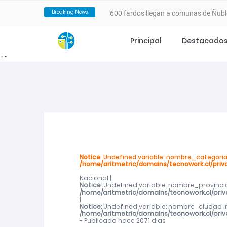
Breaking News
600 fardos llegan a comunas de Ñubl
incendios forestales
Principal
Destacado
Notice
: Undefined variable: nombre_subcategoria in
/home/arit
?>
VALLE DEL ITATA PROYECTA NUEVA
ESTRATÉGICO ESTE 25 DE FEBRERO
SernamEG da inicio a la convocator
Programa 4 a 7 del SernamEG abre po
Notice
: Undefined variable: nombre_categoria
/home/aritmetric/domains/tecnowork.cl/priv
en el cuidado de niñas y niños
Nacional |
Notice
: Undefined variable: nombre_provincia
SernamEG Ñuble logra condena de 20 
/home/aritmetric/domains/tecnowork.cl/pri
|
Notice
: Undefined variable: nombre_ciudad i
/home/aritmetric/domains/tecnowork.cl/pri
San Carlos
- Publicado hace 2071 dias