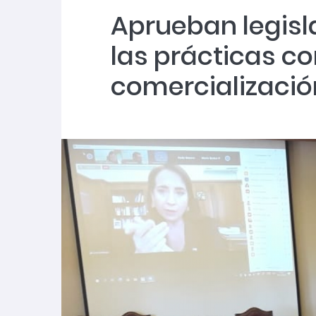
Aprueban legisl
SernamEG Ñuble invita a postular al P
las prácticas c
2026
comercializació
SernamEG Ñuble presenta querella po
Abren talleres deportivos para adulto
Abren talleres deportivos para adulto
Cerca de mil de mujeres de Ñuble rec