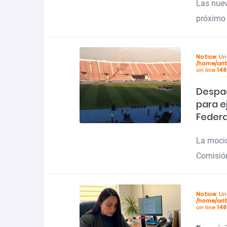
Las nuev
próximo 
Notice
: U
/home/ari
on line
148
Despac
para e
Federa
La moció
Comisión
Notice
: U
/home/ari
on line
148