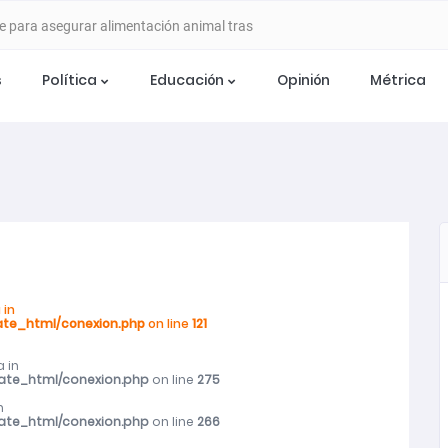
e para asegurar alimentación animal tras
s
Política
Educación
Opinión
Métrica
metric/domains/tecnowork.cl/private_html/conexion.php
on lin
 ETAPA DE DESARROLLO CON SEMINARIO
 EN CHILLÁN
ia del Programa Mujer Emprende 2026
stulaciones para apoyar a mujeres trabajadoras
 in
ate_html/conexion.php
on line
121
 in
años de cárcel por caso de violencia de género en
vate_html/conexion.php
on line
275
n
vate_html/conexion.php
on line
266