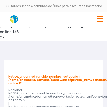
600 fardos llegan a comunas de Ñuble para asegurar alimentación
animal tras incendios forestales
Notice
: Undefined variable: nombre_subcategoria in
VALLE DEL ITATA PROYECTA NUEVA ETAPA DE DESARROLLO CON
/home/aritmetric/domains/tecnowork.cl/private_html/conexio
on line
148
SEMINARIO ESTRATÉGICO ESTE 25 DE FEBRERO EN CHILLÁN
?>
SernamEG da inicio a la convocatoria del Programa Mujer
Emprende 2026
Programa 4 a 7 del SernamEG abre postulaciones para apoyar a
Notice
: Undefined variable: nombre_categoria in
/home/aritmetric/domains/tecnowork.cl/private_html/conexion
on line
121
mujeres trabajadoras en el cuidado de niñas y niños
Nacional |
Notice
: Undefined variable: nombre_provincia in
SernamEG Ñuble logra condena de 20 años de cárcel por caso de
/home/aritmetric/domains/tecnowork.cl/private_html/conexion
on line
275
|
Notice
: Undefined variable: nombre_ciudad in