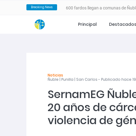
600 fardos llegan a comunas de Ñubl
Breaking News
?>
incendios forestales
Principal
Destacado
VALLE DEL ITATA PROYECTA NUEVA
ESTRATÉGICO ESTE 25 DE FEBRERO
SernamEG da inicio a la convocator
Noticias
Ñuble | Punilla | San Carlos - Publicado hace 1
Programa 4 a 7 del SernamEG abre po
SernamEG Ñuble
en el cuidado de niñas y niños
20 años de cárc
SernamEG Ñuble logra condena de 20 
violencia de gé
San Carlos