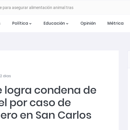
e para asegurar alimentación animal tras
s
Política
Educación
Opinión
Métrica
 ETAPA DE DESARROLLO CON SEMINARIO
 EN CHILLÁN
ia del Programa Mujer Emprende 2026
92 dias
stulaciones para apoyar a mujeres trabajadoras
 logra condena de
el por caso de
años de cárcel por caso de violencia de género en
nero en San Carlos