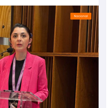
rograma Mujer y Participación Política y Social
Nacional
r femicidio frustrado en Ninhue
s mayores en toda la región
s mayores en toda la región
ibieron atención del SernamEG durante 2025