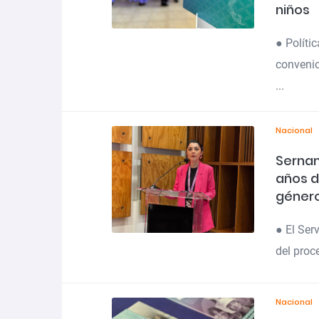
niños
● Políti
conveni
...
Nacional
Sernam
años d
género
● El Ser
del proc
Nacional