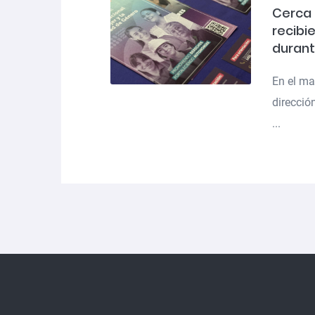
Cerca 
recibi
durant
En el ma
direcció
...