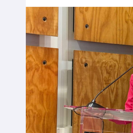
SernamEG Ñuble invita a postular al P
2026
SernamEG Ñuble presenta querella po
Abren talleres deportivos para adulto
Abren talleres deportivos para adulto
Cerca de mil de mujeres de Ñuble rec