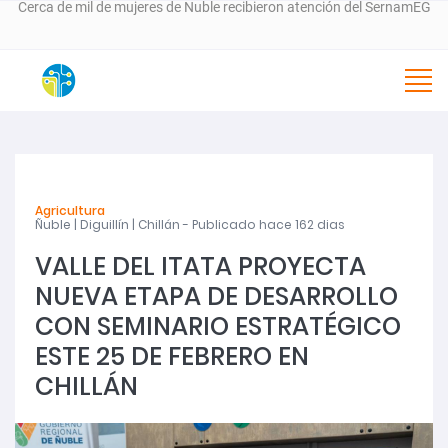
600 fardos llegan a comunas de Ñuble para asegurar alimentación
?>
animal tras incendios forestales
VALLE DEL ITATA PROYECTA NUEVA ETAPA DE DESARROLLO CON
SEMINARIO ESTRATÉGICO ESTE 25 DE FEBRERO EN CHILLÁN
Agricultura
Ñuble | Diguillín | Chillán - Publicado hace 162 dias
SernamEG da inicio a la convocatoria del Programa Mujer
VALLE DEL ITATA PROYECTA
Emprende 2026
NUEVA ETAPA DE DESARROLLO
CON SEMINARIO ESTRATÉGICO
Programa 4 a 7 del SernamEG abre postulaciones para apoyar a
ESTE 25 DE FEBRERO EN
mujeres trabajadoras en el cuidado de niñas y niños
CHILLÁN
SernamEG Ñuble logra condena de 20 años de cárcel por caso de