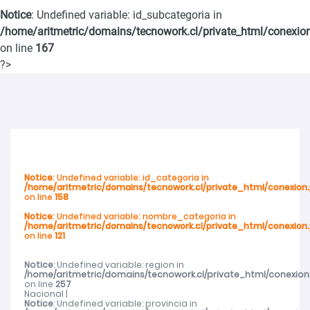
Notice
: Undefined variable: id_subcategoria in
SernamEG Ñuble invita a postular al Programa Mujer y
/home/aritmetric/domains/tecnowork.cl/private_html/conexio
on line
167
Participación Política y Social 2026
?>
SernamEG Ñuble presenta querella por femicidio frustrado en
Ninhue
Abren talleres deportivos para adultos mayores en toda la región
Notice
: Undefined variable: id_categoria in
/home/aritmetric/domains/tecnowork.cl/private_html/conexion
Abren talleres deportivos para adultos mayores en toda la región
on line
158
Notice
: Undefined variable: nombre_categoria in
/home/aritmetric/domains/tecnowork.cl/private_html/conexion
Cerca de mil de mujeres de Ñuble recibieron atención del SernamEG
on line
121
durante 2025
Notice
: Undefined variable: region in
/home/aritmetric/domains/tecnowork.cl/private_html/conexion
on line
257
Nacional |
Notice
: Undefined variable: provincia in