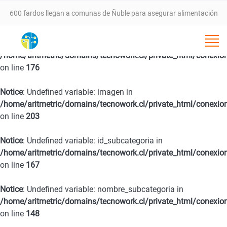
animal tras incendios forestales
VALLE DEL ITATA PROYECTA NUEVA ETAPA DE DESARROLLO CON
Notice
: Undefined variable: fecha in
/home/aritmetric/domains/tecnowork.cl/private_html/conexio
SEMINARIO ESTRATÉGICO ESTE 25 DE FEBRERO EN CHILLÁN
on line
176
SernamEG da inicio a la convocatoria del Programa Mujer
Notice
: Undefined variable: imagen in
/home/aritmetric/domains/tecnowork.cl/private_html/conexio
on line
203
Emprende 2026
Notice
: Undefined variable: id_subcategoria in
Programa 4 a 7 del SernamEG abre postulaciones para apoyar a
/home/aritmetric/domains/tecnowork.cl/private_html/conexio
on line
167
mujeres trabajadoras en el cuidado de niñas y niños
Notice
: Undefined variable: nombre_subcategoria in
SernamEG Ñuble logra condena de 20 años de cárcel por caso de
/home/aritmetric/domains/tecnowork.cl/private_html/conexio
on line
148
violencia de género en San Carlos