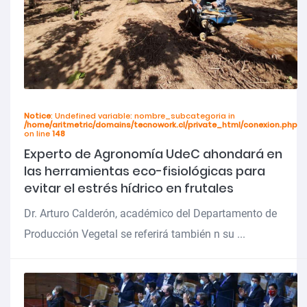
Notice
: Undefined variable: nombre_subcategoria in
/home/aritmetric/domains/tecnowork.cl/private_html/conexion.php
on line
148
Experto de Agronomía UdeC ahondará en
las herramientas eco-fisiológicas para
evitar el estrés hídrico en frutales
Dr. Arturo Calderón, académico del Departamento de
Producción Vegetal se referirá también n su ...