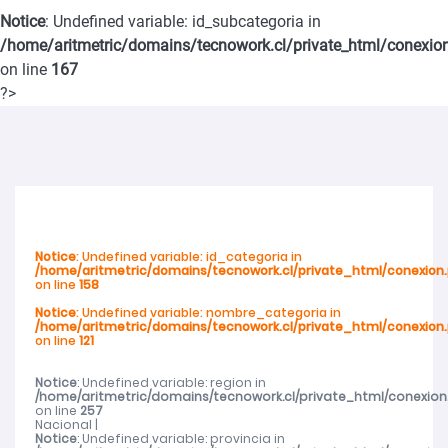
Notice
: Undefined variable: id_subcategoria in
violencia de género en San Carlos
/home/aritmetric/domains/tecnowork.cl/private_html/conexio
on line
167
SernamEG Ñuble invita a postular al Programa Mujer y
?>
Participación Política y Social 2026
SernamEG Ñuble presenta querella por femicidio frustrado en
Ninhue
Notice
: Undefined variable: id_categoria in
/home/aritmetric/domains/tecnowork.cl/private_html/conexion
Abren talleres deportivos para adultos mayores en toda la región
on line
158
Notice
: Undefined variable: nombre_categoria in
/home/aritmetric/domains/tecnowork.cl/private_html/conexion
Abren talleres deportivos para adultos mayores en toda la región
on line
121
Cerca de mil de mujeres de Ñuble recibieron atención del SernamEG
Notice
: Undefined variable: region in
/home/aritmetric/domains/tecnowork.cl/private_html/conexion
on line
257
Nacional |
durante 2025
Notice
: Undefined variable: provincia in