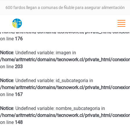
600 fardos llegan a comunas de Ñuble para asegurar alimentación
animal tras incendios forestales
Notice
: Undefined variable: fecha in
/home/aritmetric/domains/tecnowork.cl/private_html/conexio
VALLE DEL ITATA PROYECTA NUEVA ETAPA DE DESARROLLO CON
on line
176
SEMINARIO ESTRATÉGICO ESTE 25 DE FEBRERO EN CHILLÁN
Notice
: Undefined variable: imagen in
/home/aritmetric/domains/tecnowork.cl/private_html/conexio
SernamEG da inicio a la convocatoria del Programa Mujer
on line
203
Emprende 2026
Notice
: Undefined variable: id_subcategoria in
/home/aritmetric/domains/tecnowork.cl/private_html/conexio
on line
167
Programa 4 a 7 del SernamEG abre postulaciones para apoyar a
Notice
: Undefined variable: nombre_subcategoria in
mujeres trabajadoras en el cuidado de niñas y niños
/home/aritmetric/domains/tecnowork.cl/private_html/conexio
on line
148
SernamEG Ñuble logra condena de 20 años de cárcel por caso de