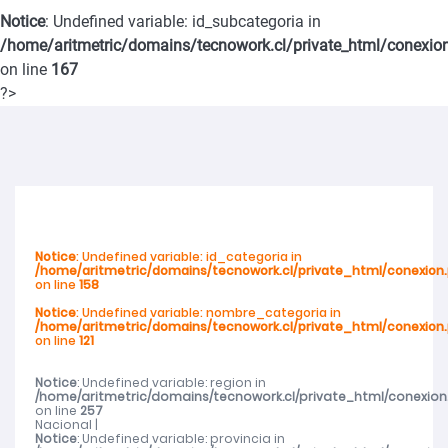
Notice
: Undefined variable: id_subcategoria in
violencia de género en San Carlos
/home/aritmetric/domains/tecnowork.cl/private_html/conexio
on line
167
SernamEG Ñuble invita a postular al Programa Mujer y
?>
Participación Política y Social 2026
SernamEG Ñuble presenta querella por femicidio frustrado en
Ninhue
Notice
: Undefined variable: id_categoria in
/home/aritmetric/domains/tecnowork.cl/private_html/conexion
Abren talleres deportivos para adultos mayores en toda la región
on line
158
Notice
: Undefined variable: nombre_categoria in
/home/aritmetric/domains/tecnowork.cl/private_html/conexion
Abren talleres deportivos para adultos mayores en toda la región
on line
121
Cerca de mil de mujeres de Ñuble recibieron atención del SernamEG
Notice
: Undefined variable: region in
/home/aritmetric/domains/tecnowork.cl/private_html/conexion
on line
257
Nacional |
durante 2025
Notice
: Undefined variable: provincia in