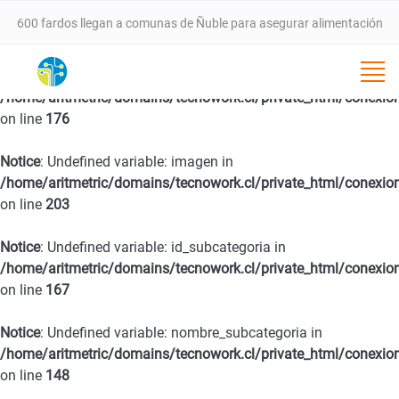
600 fardos llegan a comunas de Ñuble para asegurar alimentación
animal tras incendios forestales
Notice
: Undefined variable: fecha in
/home/aritmetric/domains/tecnowork.cl/private_html/conexio
VALLE DEL ITATA PROYECTA NUEVA ETAPA DE DESARROLLO CON
on line
176
SEMINARIO ESTRATÉGICO ESTE 25 DE FEBRERO EN CHILLÁN
Notice
: Undefined variable: imagen in
/home/aritmetric/domains/tecnowork.cl/private_html/conexio
SernamEG da inicio a la convocatoria del Programa Mujer
on line
203
Emprende 2026
Notice
: Undefined variable: id_subcategoria in
/home/aritmetric/domains/tecnowork.cl/private_html/conexio
on line
167
Programa 4 a 7 del SernamEG abre postulaciones para apoyar a
Notice
: Undefined variable: nombre_subcategoria in
mujeres trabajadoras en el cuidado de niñas y niños
/home/aritmetric/domains/tecnowork.cl/private_html/conexio
on line
148
SernamEG Ñuble logra condena de 20 años de cárcel por caso de