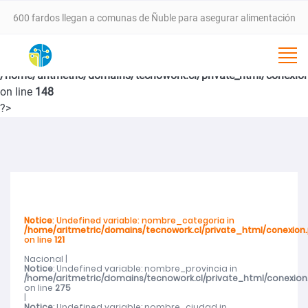
600 fardos llegan a comunas de Ñuble para asegurar alimentación
animal tras incendios forestales
Notice
: Undefined variable: nombre_subcategoria in
/home/aritmetric/domains/tecnowork.cl/private_html/conexio
VALLE DEL ITATA PROYECTA NUEVA ETAPA DE DESARROLLO CON
on line
148
?>
SEMINARIO ESTRATÉGICO ESTE 25 DE FEBRERO EN CHILLÁN
SernamEG da inicio a la convocatoria del Programa Mujer
Emprende 2026
Notice
: Undefined variable: nombre_categoria in
Programa 4 a 7 del SernamEG abre postulaciones para apoyar a
/home/aritmetric/domains/tecnowork.cl/private_html/conexion
on line
121
Nacional |
mujeres trabajadoras en el cuidado de niñas y niños
Notice
: Undefined variable: nombre_provincia in
/home/aritmetric/domains/tecnowork.cl/private_html/conexion
on line
275
SernamEG Ñuble logra condena de 20 años de cárcel por caso de
|
Notice
: Undefined variable: nombre_ciudad in