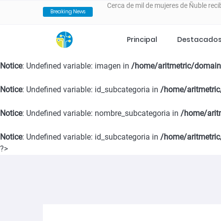
Breaking News
600 fardos llegan a comunas de Ñubl
incendios forestales
Principal
Destacado
Notice
: Undefined variable: fecha in
/home/aritmetric/domains/
VALLE DEL ITATA PROYECTA NUEVA
Notice
: Undefined variable: imagen in
/home/aritmetric/domain
ESTRATÉGICO ESTE 25 DE FEBRERO
Notice
: Undefined variable: id_subcategoria in
/home/aritmetric
SernamEG da inicio a la convocator
Notice
: Undefined variable: nombre_subcategoria in
/home/arit
Notice
: Undefined variable: id_subcategoria in
Programa 4 a 7 del SernamEG abre po
/home/aritmetric
?>
en el cuidado de niñas y niños
SernamEG Ñuble logra condena de 20 
San Carlos