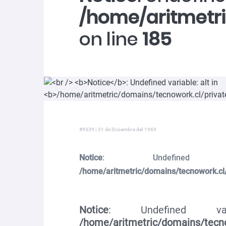
/home/aritmetr
on line
185
#9339 | 31 de Diciembre del 1969
Notice
: Undefined v
/home/aritmetric/domains/tecnowork.cl
Notice
: Undefined vari
/home/aritmetric/domains/tecno