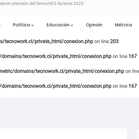
e para asegurar alimentación animal tras
s
Política
Educación
Opinión
Métrica
tecnowork.cl/private_html/conexion.php
on line
176
 ETAPA DE DESARROLLO CON SEMINARIO
s/tecnowork.cl/private_html/conexion.php
on line
203
 EN CHILLÁN
/domains/tecnowork.cl/private_html/conexion.php
on line
167
ia del Programa Mujer Emprende 2026
metric/domains/tecnowork.cl/private_html/conexion.php
on lin
stulaciones para apoyar a mujeres trabajadoras
/domains/tecnowork.cl/private_html/conexion.php
on line
167
años de cárcel por caso de violencia de género en