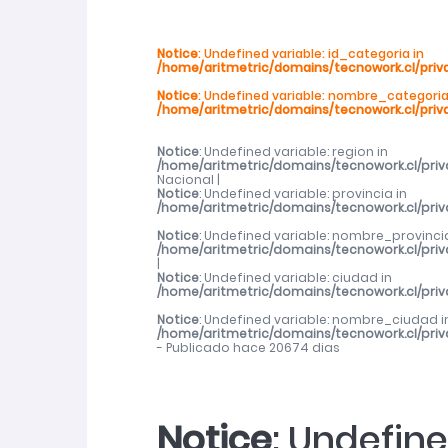
SernamEG Ñuble invita a postular al P
Notice
: Undefined variable: id_categoria in
/home/aritmetric/domains/tecnowork.cl/priv
2026
Notice
: Undefined variable: nombre_categoria
/home/aritmetric/domains/tecnowork.cl/priv
SernamEG Ñuble presenta querella po
Notice
: Undefined variable: region in
/home/aritmetric/domains/tecnowork.cl/pri
Abren talleres deportivos para adulto
Nacional |
Notice
: Undefined variable: provincia in
/home/aritmetric/domains/tecnowork.cl/pri
Abren talleres deportivos para adulto
Notice
: Undefined variable: nombre_provincia
/home/aritmetric/domains/tecnowork.cl/pri
|
Notice
: Undefined variable: ciudad in
Cerca de mil de mujeres de Ñuble rec
/home/aritmetric/domains/tecnowork.cl/pri
Notice
: Undefined variable: nombre_ciudad i
/home/aritmetric/domains/tecnowork.cl/pri
- Publicado hace 20674 dias
Notice
: Undefine