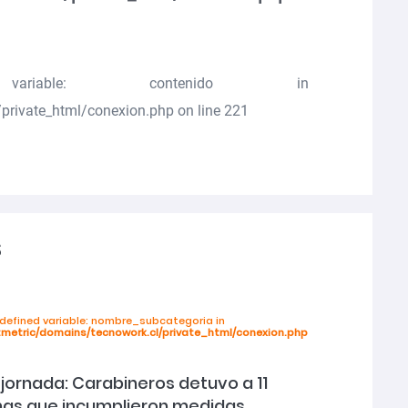
riable: contenido in
private_html/conexion.php
on line
221
s
ndefined variable: nombre_subcategoria in
tmetric/domains/tecnowork.cl/private_html/conexion.php
 jornada: Carabineros detuvo a 11
as que incumplieron medidas