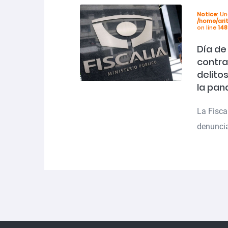
Notice
: U
/home/ari
on line
148
Día de 
contra 
delito
la pa
La Fisca
denuncia