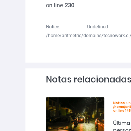
on line
230
Notice
: Undefined va
/home/aritmetric/domains/tecnowork.cl/
Notas relacionada
Notice
: U
/home/ari
on line
148
Última
person