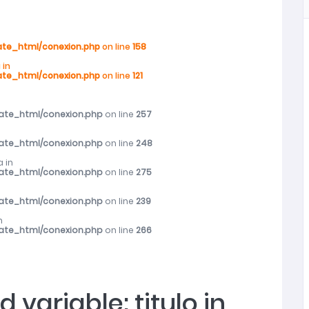
rograma Mujer y Participación Política y Social
ate_html/conexion.php
on line
158
 in
ate_html/conexion.php
on line
121
r femicidio frustrado en Ninhue
vate_html/conexion.php
on line
257
s mayores en toda la región
vate_html/conexion.php
on line
248
s mayores en toda la región
 in
vate_html/conexion.php
on line
275
ibieron atención del SernamEG durante 2025
vate_html/conexion.php
on line
239
n
vate_html/conexion.php
on line
266
d variable: titulo in