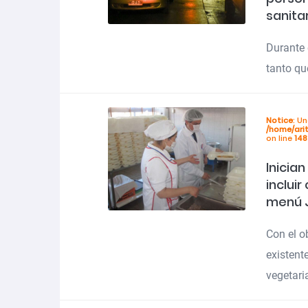
sanita
Durante 
tanto qu
Notice
: U
/home/ari
on line
148
Inicia
inclui
menú 
Con el o
existent
vegetari