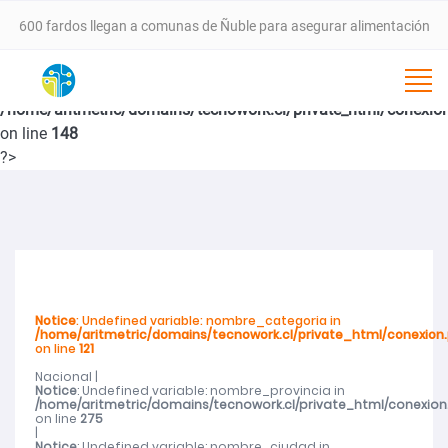
600 fardos llegan a comunas de Ñuble para asegurar alimentación
animal tras incendios forestales
Notice
: Undefined variable: nombre_subcategoria in
/home/aritmetric/domains/tecnowork.cl/private_html/conexio
VALLE DEL ITATA PROYECTA NUEVA ETAPA DE DESARROLLO CON
on line
148
?>
SEMINARIO ESTRATÉGICO ESTE 25 DE FEBRERO EN CHILLÁN
SernamEG da inicio a la convocatoria del Programa Mujer
Emprende 2026
Notice
: Undefined variable: nombre_categoria in
Programa 4 a 7 del SernamEG abre postulaciones para apoyar a
/home/aritmetric/domains/tecnowork.cl/private_html/conexion
on line
121
Nacional |
mujeres trabajadoras en el cuidado de niñas y niños
Notice
: Undefined variable: nombre_provincia in
/home/aritmetric/domains/tecnowork.cl/private_html/conexion
on line
275
SernamEG Ñuble logra condena de 20 años de cárcel por caso de
|
Notice
: Undefined variable: nombre_ciudad in