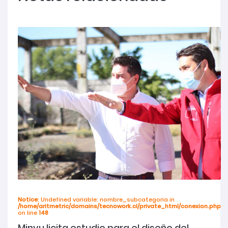
Notice
: Undefined variable: nombre_subcategoria in
/home/aritmetric/domains/tecnowork.cl/private_html/conexion.php
on line
148
Minvu licita estudio para el diseño del